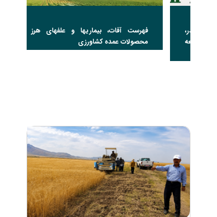
ر،
فهرست آفات، بیماریها و علفهای هرز مهم
ت
عه
محصولات عمده کشاورزی
ز
ک