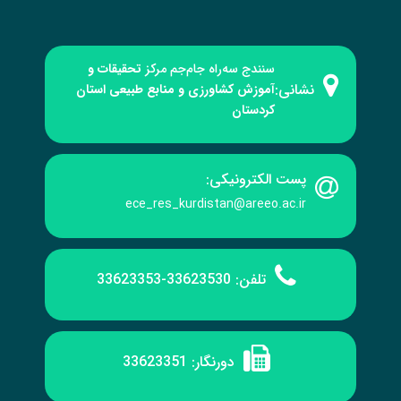
سنندج سه‌راه جام‌جم مرکز
تحقیقات و
نشانی:
آموزش کشاورزی و منابع طبیعی استان
کردستان
پست الکترونیکی:
ece_res_kurdistan@areeo.ac.ir
تلفن:
33623530-33623353
دورنگار:
33623351